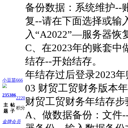
备份数据：系统维护--
复--请在下面选择或输
入“A2022”—服务器恢
C、在2023年的账套中
结存--开始结存。
年结存过后登录2023
小豆苗666
03 财贸工贸财务版本
235
386
2220
财贸工贸财务年结存步骤：
主
帖
积分
题
子
A、做数据备份：文件-
金牌会员