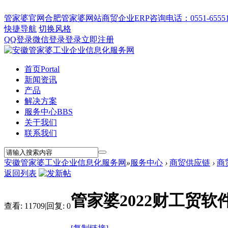
管家婆官网
合肥管家婆网站
商贸企业ERP
咨询电话：0551-655512
快捷导航
切换风格
QQ登录
微信登录
登录
立即注册
首页
Portal
新闻资讯
产品
解决方案
服务中心
BBS
关于我们
联系我们
安徽管家婆工业企业信息化服务网
»
服务中心
›
商贸供应链
›
商
返回列表
管家婆2022财工贸
查看:
11709
|
回复:
0