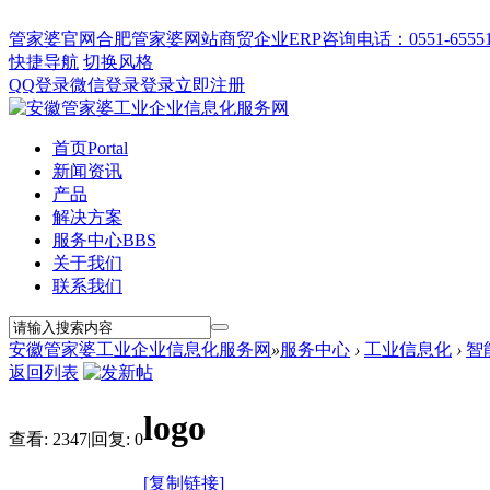
管家婆官网
合肥管家婆网站
商贸企业ERP
咨询电话：0551-655512
快捷导航
切换风格
QQ登录
微信登录
登录
立即注册
首页
Portal
新闻资讯
产品
解决方案
服务中心
BBS
关于我们
联系我们
安徽管家婆工业企业信息化服务网
»
服务中心
›
工业信息化
›
智
返回列表
logo
查看:
2347
|
回复:
0
[复制链接]