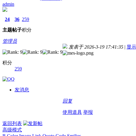
admin
24
36
259
主题
帖子
积分
管理员
发表于 2026-3-19 17:41:35
|
显
积分
259
发消息
回复
使用道具
举报
返回列表
高级模式
B
Color
Image
Link
Quote
Code
Smilies