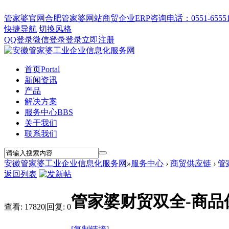
管家婆官网
合肥管家婆网站
商贸企业ERP
咨询电话：0551-655512
快捷导航
切换风格
QQ登录
微信登录
登录
立即注册
首页
Portal
新闻资讯
产品
解决方案
服务中心
BBS
关于我们
联系我们
安徽管家婆工业企业信息化服务网
»
服务中心
›
商贸供应链
›
管
返回列表
管家婆财贸双全-商品
查看:
17820
|
回复:
0