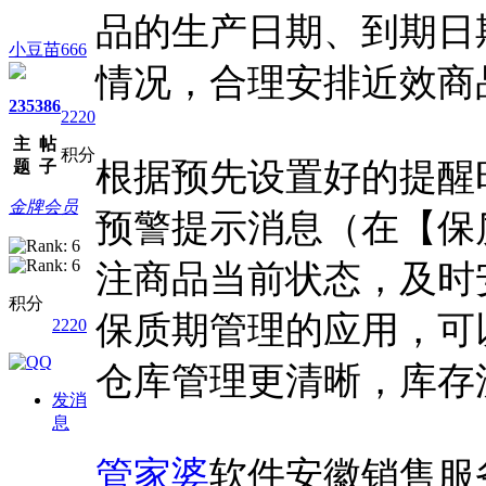
品的生产日期、到期日
小豆苗666
情况，合理安排近效商
235
386
2220
主
帖
积分
根据预先设置好的提醒
题
子
金牌会员
预警提示消息（在【保
注商品当前状态，及时
积分
保质期管理的应用，可
2220
仓库管理更清晰，库存
发消
息
管家婆
软件安徽销售服