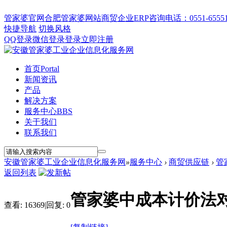
管家婆官网
合肥管家婆网站
商贸企业ERP
咨询电话：0551-655512
快捷导航
切换风格
QQ登录
微信登录
登录
立即注册
首页
Portal
新闻资讯
产品
解决方案
服务中心
BBS
关于我们
联系我们
安徽管家婆工业企业信息化服务网
»
服务中心
›
商贸供应链
›
管
返回列表
管家婆中成本计价法
查看:
16369
|
回复:
0