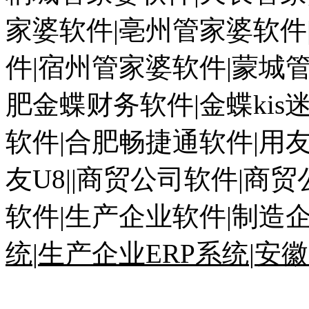
家婆软件
|
亳州管家婆软件
件
|
宿州管家婆软件
|
蒙城
肥金蝶财务软件
|
金蝶
kis
软件
|
合肥畅捷通软件
|
用
友
U8||
商贸公司软件
|商
软件|生产企业软件|制造
统
|
生产企业
ERP
系统
|
安徽