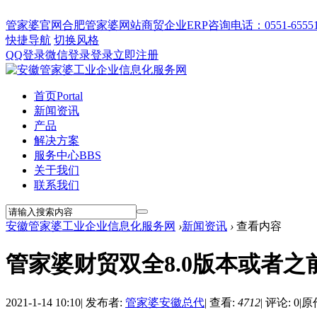
管家婆官网
合肥管家婆网站
商贸企业ERP
咨询电话：0551-655512
快捷导航
切换风格
QQ登录
微信登录
登录
立即注册
首页
Portal
新闻资讯
产品
解决方案
服务中心
BBS
关于我们
联系我们
安徽管家婆工业企业信息化服务网
›
新闻资讯
›
查看内容
管家婆财贸双全8.0版本或者之
2021-1-14 10:10
|
发布者:
管家婆安徽总代
|
查看:
4712
|
评论: 0
|
原