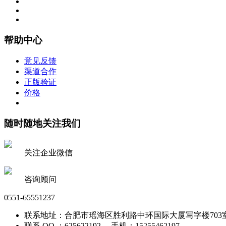
帮助中心
意见反馈
渠道合作
正版验证
价格
随时随地关注我们
关注企业微信
咨询顾问
0551-65551237
联系地址：合肥市瑶海区胜利路中环国际大厦写字楼703
联系 QQ ：625622192 手机：15255462197