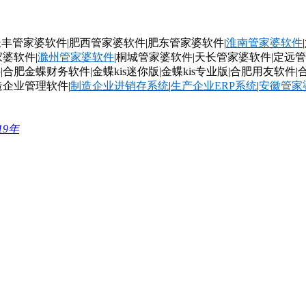
长丰管家婆软件
|
肥西管家婆软件
|
肥东管家婆软件
|
淮南管家婆软件
|
家婆软件
|
滁州管家婆软件
|
桐城管家婆软件
|
天长管家婆软件
|
定远管
件
|
合肥金蝶财务软件
|
金蝶
kis
迷你版
|
金蝶
kis
专业版
|
合肥用友软件
|
造企业管理软件|
制造企业进销存系统
|
生产企业
ERP
系统
|
安徽管家
19年