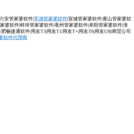
六安管家婆软件
|
芜湖管家婆软件
|
宣城管家婆软件
|
黄山管家婆软
家婆软件
|
蚌埠管家婆软件
|
亳州管家婆软件
|
阜阳管家婆软件
|
淮
合肥畅捷通软件
|
用友
T3|
用友
T1|
用友
T+|
用友
T6|
用友
U8||
商贸公司
婆软件代理商