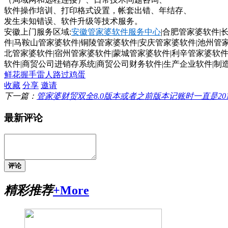
软件操作培训、打印格式设置，帐套出错、年结存、
发生未知错误、软件升级等技术服务。
安徽上门服务区域
:
安徽管家婆软件服务中心
|
合肥管家婆软件
|
件
|
马鞍山管家婆软件
|
铜陵管家婆软件
|
安庆管家婆软件
|
池州管
北管家婆软件
|
宿州管家婆软件
|
蒙城管家婆软件
|
利辛管家婆软
软件
|商贸公司进销存系统|商贸公司财务软件|生产企业软件|制
鲜花
握手
雷人
路过
鸡蛋
收藏
分享
邀请
下一篇：
管家婆财贸双全8.0版本或者之前版本记账时一直是20
最新评论
评论
精彩推荐
+More