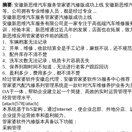
摘要
: 安徽新思维汽车服务管家婆汽修版成功上线 安徽新思
等。公司拥有专业维修人员，都是经过专业 ...
安徽新思维汽车服务管家婆汽修版
成功上线
安徽新思维汽车服务有限公司是一家专注于高低端汽车维修服
训，经验丰富。新思维通过近几年的发展，店面也在拓展，致
新思维应用管家婆软件前的困惑：
1、
车辆档案无法记录
2、
开单，维修，收款结算全是手工记录，麻烦不说，还不规范
3、
配件库存不清不楚
4、
洗车次数无法记录，纸质卡片容易丢失
5、
保养到期时间不知道，无法进行老客户跟踪回访
6、
盈利多少，费用多少，都不清不楚
经过管家婆软件安徽总代理，安徽管家婆软件
5S
服务中心推荐
管家婆汽配汽修系列管理系统是一款针对汽车维修养护业务为
OA
于一体，帮助企业建立起一个简捷、高效的实时运营管理平
经营管理水平。
[attach]578[/attach]
本系统基于
B/S
架构，通过
，使企业总部、外地分店、
Internet
企业提升运营效率和盈利能力。
管家婆软件汽修版本具备以下功能：
采购管理