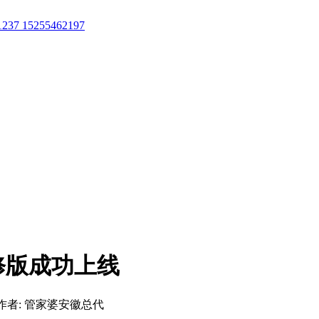
37 15255462197
修版成功上线
作者: 管家婆安徽总代