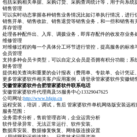
包括采购相关单据、采购订货、采购查询统计等，用于向系统
销售管理
可以实时动态掌握各种销售业务情况比如订单执行情况，进行
销售开单、销售收款、销售退货等销售业务，和一些和销售有
库存管理
处理各种配件出、入库、调拨业务，即库存配件的收发存业务
维修管理
对维修过程的每一个具体分工环节进行管控，提高服务的标准
会员管理
支持多种会员卡类型，可以自定义会员是否拥有积分功能；系
财务管理
提供相关查询和重要的会计报表（费用单、专款单、会计凭证
更多管家婆软件相关客户应用案例，请登录管家婆软件安徽销
安徽管家婆软件合肥管家婆软件联系电话
安徽管家婆软件代理商及
5S服务中心13329047625
公司网址
:
http://www.hfgjp.cn
远程安装，培训，调试，售后
管家婆软件单机网络版安装远程
服务范围：
业务需求分析，售前管理咨询，企业运营分析
软件登录异常、无法正常运行、软件安装、
数据库安装、数据修复恢复、网络版连接设置
（局域网和远程连接）、日常技术问题咨询、