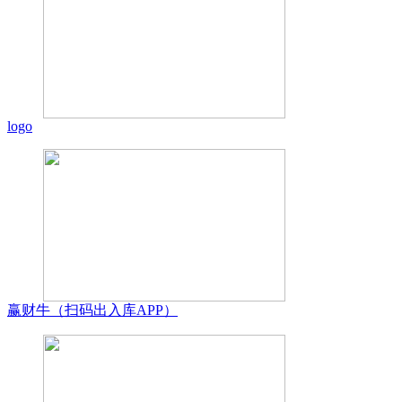
logo
赢财牛（扫码出入库APP）