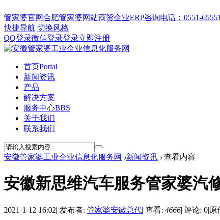
管家婆官网
合肥管家婆网站
商贸企业ERP
咨询电话：0551-655512
快捷导航
切换风格
QQ登录
微信登录
登录
立即注册
首页
Portal
新闻资讯
产品
解决方案
服务中心
BBS
关于我们
联系我们
安徽管家婆工业企业信息化服务网
›
新闻资讯
›
查看内容
安徽新思维汽车服务管家婆汽
2021-1-12 16:02
|
发布者:
管家婆安徽总代
|
查看:
4666
|
评论: 0
|
原