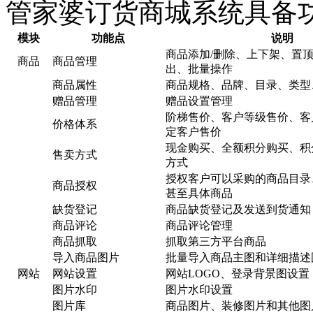
管家婆订货商城系统具备
模块
功能点
说明
商品添加/删除、上下架、置顶
商品
商品管理
出、批量操作
商品属性
商品规格、品牌、目录、类型
赠品管理
赠品设置管理
阶梯售价、客户等级售价、客
价格体系
定客户售价
现金购买、全额积分购买、积
售卖方式
方式
授权客户可以采购的商品目录
商品授权
甚至具体商品
缺货登记
商品缺货登记及发送到货通知
商品评论
商品评论管理
商品抓取
抓取第三方平台商品
导入商品图片
批量导入商品主图和详细描述
网站
网站设置
网站LOGO、登录背景图设置
图片水印
图片水印设置
图片库
商品图片、装修图片和其他图