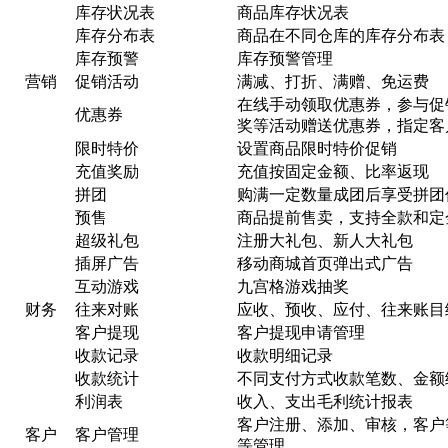
库存状况表
商品库存状况表
库存分布表
商品在不同仓库的库存分布表
库存预警
库存预警管理
营销
促销活动
满减、打折、满赠、免运费
在线手动领取优惠券，参与促
优惠券
奖等活动赠送优惠券，指定客
限时特价
设置商品限时特价促销
充值奖励
充值按固定金额、比率返现
拼团
购满一定数量成团后享受拼团
预售
商品提前售卖，支持全款和定
超级礼包
注册大礼包、新人大礼包
插屏广告
移动商城首页弹出式广告
互动游戏
九宫格游戏抽奖
财务
往来对账
应收、预收、应付、往来账目
客户提现
客户提现申请管理
收款记录
收款明细记录
收款统计
不同支付方式收款笔数、金额
利润表
收入、支出毛利统计报表
客户注册、添加、审核，客户
客户
客户管理
等管理