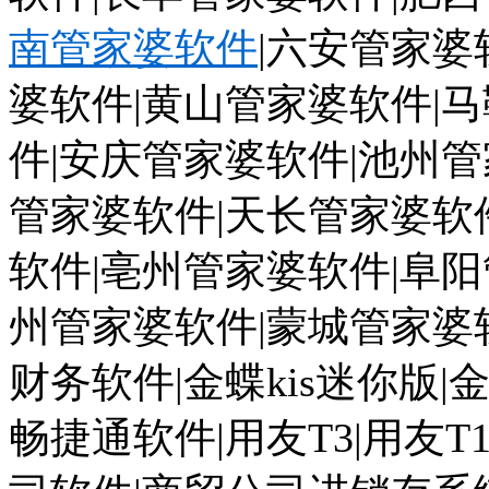
南管家婆软件
|
六安管家婆
婆软件
|
黄山管家婆软件
|
马
件
|
安庆管家婆软件
|
池州管
管家婆软件
|
天长管家婆软
软件
|
亳州管家婆软件
|
阜阳
州管家婆软件
|
蒙城管家婆
财务软件
|
金蝶
kis
迷你版
|
畅捷通软件
|
用友
T3|
用友
T1