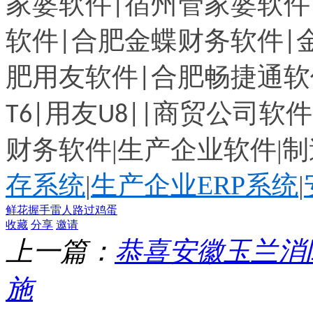
家婆软件
宿州管家婆软件
|
软件
合肥金蝶财务软件
|
|
肥用友软件
合肥畅捷通软
|
用友
商贸公司软件
T6|
U8||
财务软件|生产企业软件|制
存系统
|
生产企业
ERP
系统
|
鲜花
握手
雷人
路过
鸡蛋
收藏
分享
邀请
上一篇：
恭喜安徽玉兰消
施