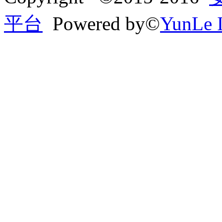
平台
Powered by©
YunLe I