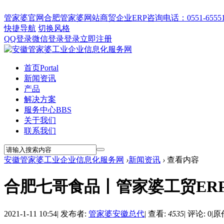
管家婆官网
合肥管家婆网站
商贸企业ERP
咨询电话：0551-655512
快捷导航
切换风格
QQ登录
微信登录
登录
立即注册
首页
Portal
新闻资讯
产品
解决方案
服务中心
BBS
关于我们
联系我们
安徽管家婆工业企业信息化服务网
›
新闻资讯
›
查看内容
合肥七哥食品丨管家婆工贸ER
2021-1-11 10:54
|
发布者:
管家婆安徽总代
|
查看:
4535
|
评论: 0
|
原