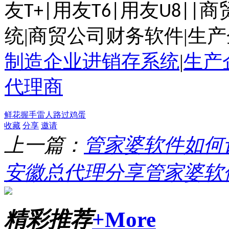
友
用友
用友
商
T+|
T6|
U8||
统|商贸公司财务软件|生产
制造企业进销存系统
|
生产
代理商
鲜花
握手
雷人
路过
鸡蛋
收藏
分享
邀请
上一篇：
管家婆软件如何
安徽总代理分享管家婆软件错
精彩推荐
+More