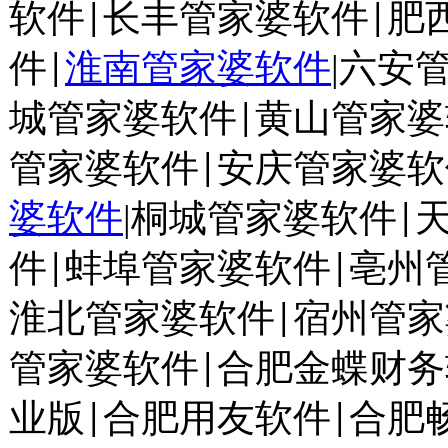
软件
长丰管家婆软件
肥
|
|
件
淮南管家婆软件
|
六安
|
城管家婆软件
黄山管家婆
|
管家婆软件
安庆管家婆软
|
婆软件
|
桐城管家婆软件
|
件
蚌埠管家婆软件
亳州
|
|
淮北管家婆软件
宿州管家
|
管家婆软件
合肥金蝶财务
|
业版
合肥用友软件
合肥
|
|