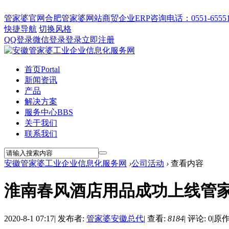
管家婆官网
合肥管家婆网站
商贸企业ERP
咨询电话：0551-655512
快捷导航
切换风格
QQ登录
微信登录
登录
立即注册
首页
Portal
新闻资讯
产品
解决方案
服务中心
BBS
关于我们
联系我们
安徽管家婆工业企业信息化服务网
›
公司活动
›
查看内容
淮南春风酒店用品成功上线管
2020-8-1 07:17
|
发布者:
管家婆安徽总代
|
查看:
8184
|
评论: 0
|
原作